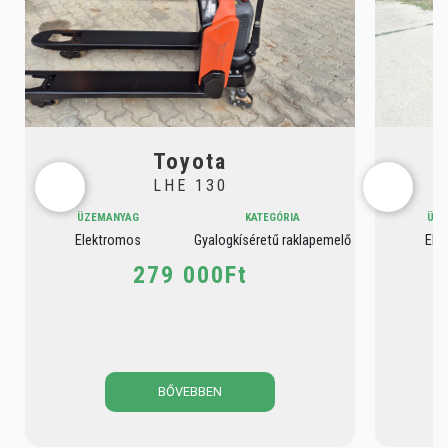
Toyota
LHE 130
ÜZEMANYAG
KATEGÓRIA
ÜZE
Elektromos
Gyalogkíséretű raklapemelő
Ele
279 000Ft
BŐVEBBEN