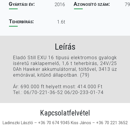
Gyártási év:
Azonosító szám:
2016
79
Teherbírás:
1.6t
Leírás
Eladó Still EXU 16 típusú elektromos gyalogk
íséretű raklapemelő, 1,6 t teherbírás, 24V/25
0Ah Hawker akkumulátorral, töltővel, 3413 üz
emórával, kitűnő állapotban. (79)
Ár: 690.000 ft helyett most: 414.000 Ft
Tel.: 06/70-221-36-52 06/20-233-01-74
Kapcsolatfelvétel
Ladinszki László – +36 70 674 9345
Kiss János – +36 70 221 3652