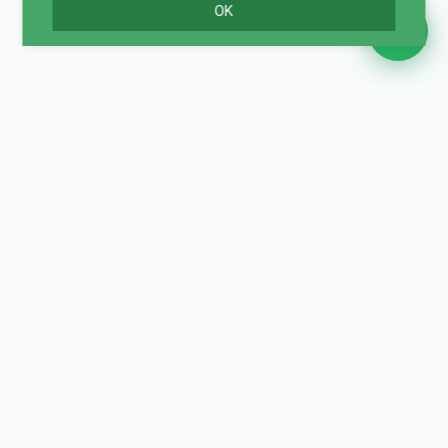
OK
Kövessen minket Facebookon!
Legyen mindig naprakész ajánlatainkkal és híreinkkel.
Iratkozzon fel hírlevelünkre!
Feliratkozás