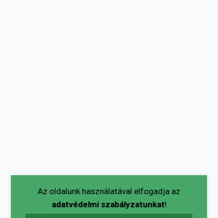
Az oldalunk használatával elfogadja az
adatvédelmi szabályzatunkat
!