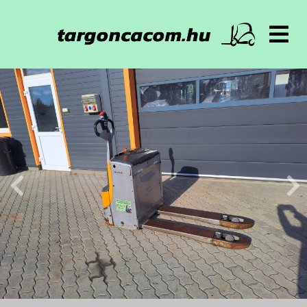
Főoldal
Targoncák
Bérelhető
Alkatrészek
Akkumulátorok
Gumik, Felnik