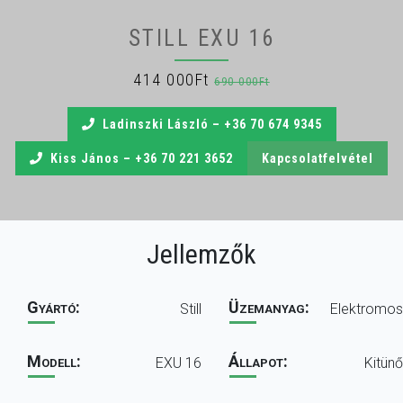
Egyéb
STILL EXU 16
Elérhetőség
414 000Ft
690 000Ft
Ladinszki László – +36 70 674 9345
Kiss János – +36 70 221 3652
Kapcsolatfelvétel
Jellemzők
Gyártó:
Üzemanyag:
Still
Elektromos
Modell:
Állapot:
EXU 16
Kitünő