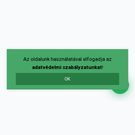
Az oldalunk használatával elfogadja az
adatvédelmi szabályzatunkat
!
OK