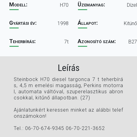
Modell:
Üzemanyag:
H70
Dízel
Gyártási év:
Állapot:
1998
Kitünő
Teherbírás:
Azonosító szám:
7t
B27
Leírás
Steinbock H70 diesel targonca 7 t teherbírá
s, 4,5 m emelési magasság, Perkins motorra
l, automata váltóval, szuperelasztikus abron
csokkal, kitűnő állapotban. (27)
Ajánlatunkért keressen minket az alábbi telef
onszámokon!
Tel.: 06-70-674-9345 06-70-221-3652