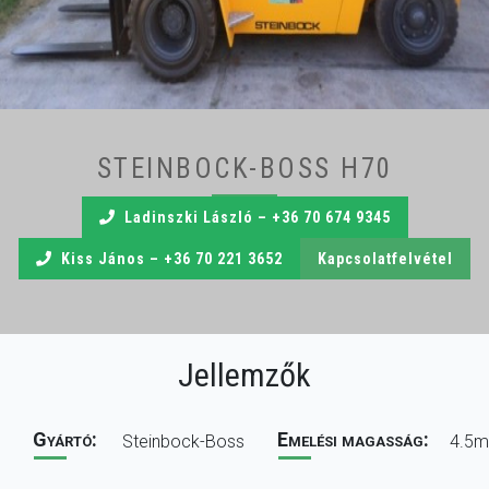
Egyéb
Elérhetőség
STEINBOCK-BOSS H70
Ladinszki László – +36 70 674 9345
Kiss János – +36 70 221 3652
Kapcsolatfelvétel
Jellemzők
Gyártó:
Emelési magasság:
Steinbock-Boss
4.5m