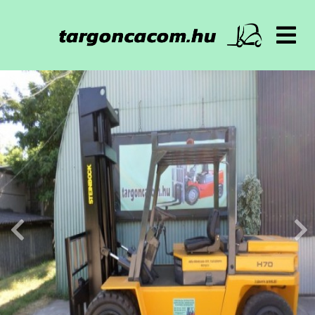
Főoldal
Targoncák
Bérelhető
Alkatrészek
Akkumulátorok
Gumik, Felnik