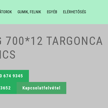
ÁTOROK
GUMIK, FELNIK
EGYÉB
ELÉRHETŐSÉG
 700*12 TARGONCA
NCS
70 674 9345
 3652
Kapcsolatfelvétel