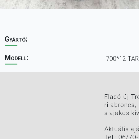
Egyéb
Elérhetőség
Gyártó:
Modell:
700*12 TA
Eladó új Tr
ri abroncs,
s ajakos kiv
Aktuális aj
Tel.: 06/70