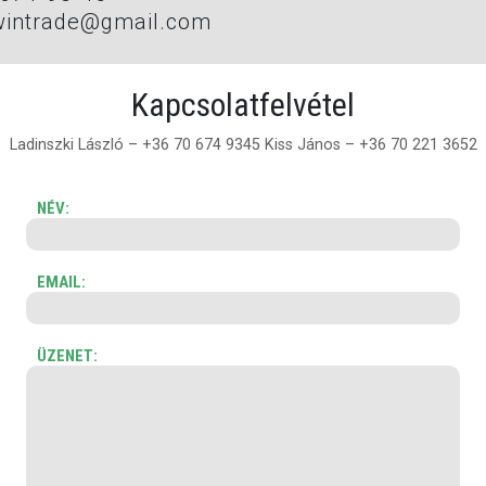
wintrade@gmail.com
Kapcsolatfelvétel
Ladinszki László – +36 70 674 9345
Kiss János – +36 70 221 3652
NÉV:
EMAIL:
ÜZENET: