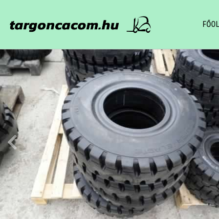
FŐO
Főoldal
Targoncák
Bérelhető
Alkatrészek
Akkumulátorok
Gumik, Felnik