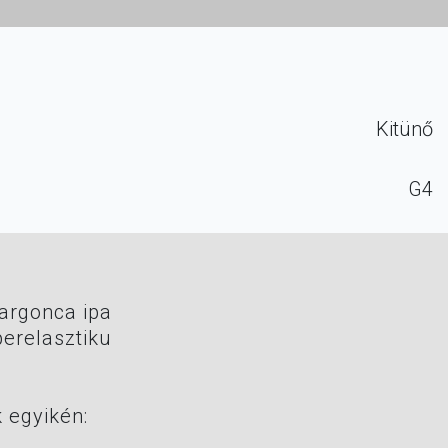
Kitünő
G4
targonca ipa
perelasztiku
 egyikén: