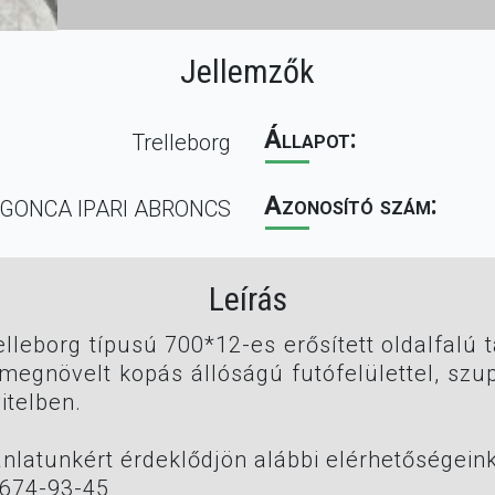
Jellemzők
Állapot:
Trelleborg
Azonosító szám:
RGONCA IPARI ABRONCS
Leírás
elleborg típusú 700*12-es erősített oldalfalú 
 megnövelt kopás állóságú futófelülettel, szu
itelben.
ánlatunkért érdeklődjön alábbi elérhetőségeink
-674-93-45