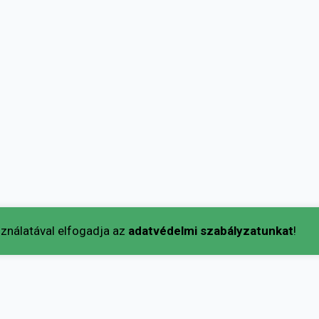
ználatával elfogadja az
adatvédelmi szabályzatunkat
!