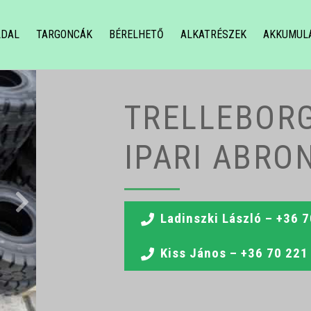
LDAL
TARGONCÁK
BÉRELHETŐ
ALKATRÉSZEK
AKKUMUL
TRELLEBORG
IPARI ABRO
Ladinszki László – +36 
Kiss János – +36 70 221