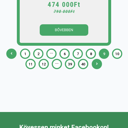
474 000Ft
790 000Ft
BŐVEBBEN
...
1
2
6
7
8
9
10
...
11
12
39
40
Kövessen minket Facebookon!