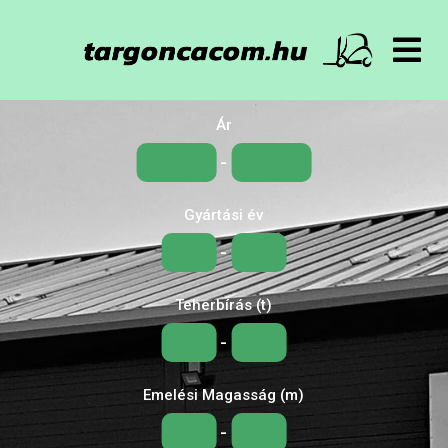
Főoldal
Ár
Targoncák
-
Gyártási év
Bérelhető
-
Alkatrészek
Teherbírás (t)
Akkumulátorok
-
Emelési Magasság (m)
Gumik, Felnik
-