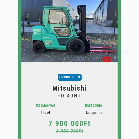
LÍZINGELHETŐ
Mitsubishi
FD 40NT
ÜZEMANYAG
KATEGÓRIA
Dízel
Targonca
7 980 000Ft
8 980 000Ft